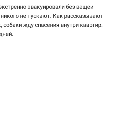
сверхнагрузку
для меня это челлендж
экстренно эвакуировали без вещей
сом»
е никого не пускают. Как рассказывают
, собаки жду спасения внутри квартир.
дней.