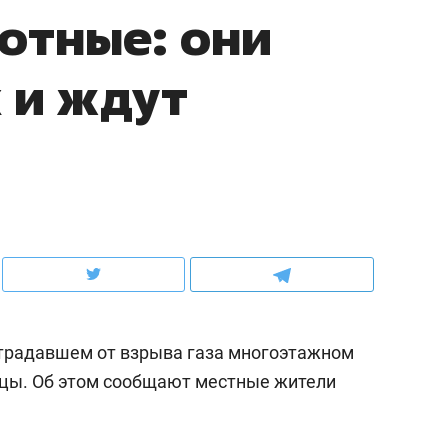
отные: они
ов и
о трехкратном росте цен, дотошных
школьной формы о конт
клиентах и чудных запросах мастеров
налогах и развитии без 
 и ждут
страдавшем от взрыва газа многоэтажном
ндуем
Рекомендуем
цы. Об этом сообщают местные жители
терапевт «Фороса»:
Дизайнер-прораб Ната
кторский невроз» –
Наседкина: «Ремонт вм
человек не считает
с мебелью за 2 миллион