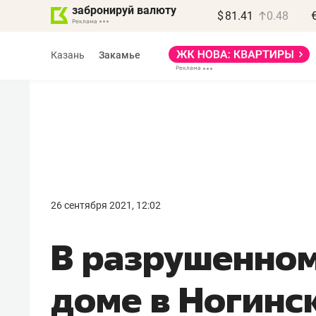
забронируй валюту
$
81.41
0.48
Казань
Закамье
Василь Мазитов
МАРТ
26 сентября 2021, 12:02
«Не зная местных
В разрушенном
правил, бизнес может
потерять минимум
доме в Ногинс
полгода»
Как бизнесу выйти на зарубежные