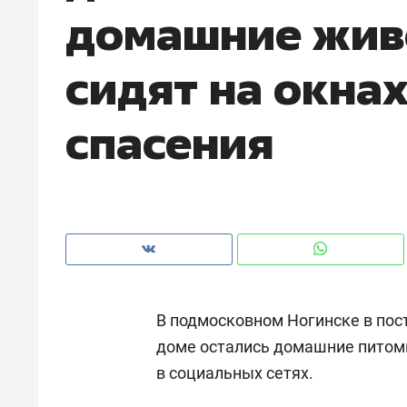
домашние жив
рынки, почему надо знать аксакал
чем интересен Оман?
сидят на окнах
спасения
В подмосковном Ногинске в по
Рекомендуем
Рекоме
доме остались домашние питом
Оставить шум за волной: как
Психо
в социальных сетях.
строят тишину в казанском
«Дире
ЖК «Заря»
когда 