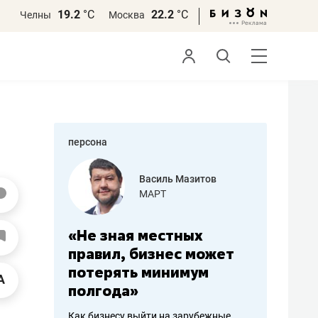
19.2
°С
22.2
°С
Челны
Москва
персона
еменова
Василь Мазитов
»
МАРТ
а: работа
«Не зная местных
«Мне лу
ечься
правил, бизнес может
не зара
вствовать
потерять минимум
чем пот
полгода»
репутац
пошиву
Как бизнесу выйти на зарубежные
Владелец от