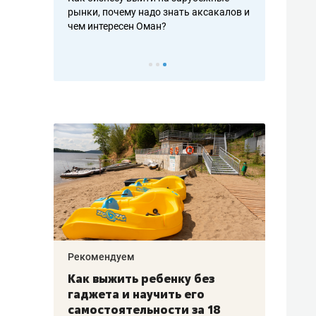
рафакте,
рынки, почему надо знать аксакалов и
о трехкратно
кредитов
чем интересен Оман?
клиентах и ч
Рекомендуем
Рекоме
лья
Как выжить ребенку без
Салих
есте
гаджета и научить его
«Если
а –
самостоятельности за 18
с мин