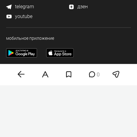
telegram
дзен
youtube
мобильное приложение
0
Деловая электронная газета «Бизнес Online» (на связи).
Свидетельство о регистрации СМИ Эл №ФС 77-33484 от 15.10.08.
Выдано федеральной службой по надзору в сфере связи и массовых
коммуникаций.
Учредитель ООО «Бизнес Медия Холдинг»
Шеф-редактор (главный редактор) А.В. Брусницын
Политика о персональных данных
Любое использование материалов допускается