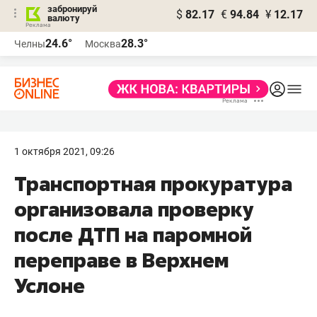
забронируй
$
82.17
€
94.84
¥
12.17
валюту
24.6°
28.3°
Челны
Москва
1 октября 2021, 09:26
Транспортная прокуратура
организовала проверку
после ДТП на паромной
переправе в Верхнем
Услоне