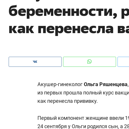
беременности, р
рынки, почему надо знать аксакалов и
о 
чем интересен Оман?
кл
как перенесла в
Акушер-гинеколог
Ольга Ряшенцева
из первых прошла полный курс вакц
как перенесла прививку.
Рекомендуем
Рекомендуем
Оставить шум за волной: как
Психотера
Первый компонент женщине ввели 19 
строят тишину в казанском
«Директор
ЖК «Заря»
24 сентября у Ольги родился сын, а 
когда чело