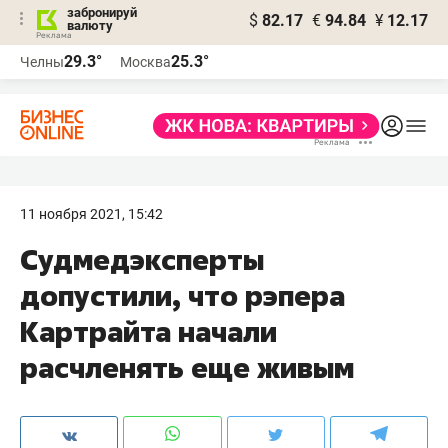
забронируй
$
82.17
€
94.84
¥
12.17
валюту
29.3°
25.3°
Челны
Москва
11 ноября 2021, 15:42
Судмедэксперты
допустили, что рэпера
Картрайта начали
расчленять еще живым