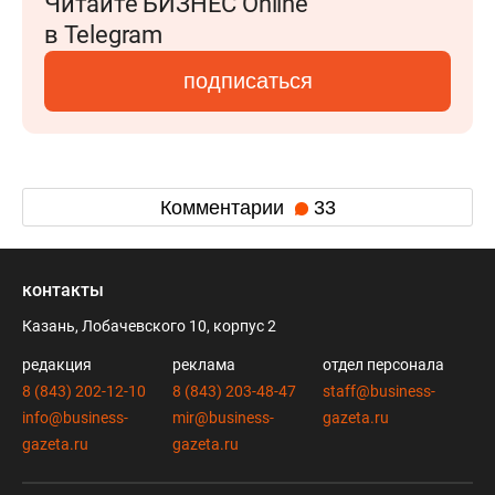
Читайте БИЗНЕС Online
в Telegram
подписаться
Комментарии
33
контакты
Казань, Лобачевского 10, корпус 2
редакция
реклама
отдел персонала
8 (843) 202-12-10
8 (843) 203-48-47
staff@business-
info@business-
mir@business-
gazeta.ru
gazeta.ru
gazeta.ru