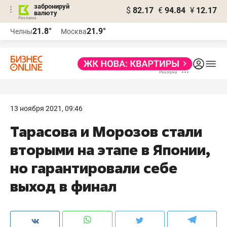
забронируй
$
82.17
€
94.84
¥
12.17
валюту
21.8°
21.9°
Челны
Москва
13 ноября 2021, 09:46
Тарасова и Морозов стали
вторыми на этапе в Японии,
но гарантировали себе
выход в финал