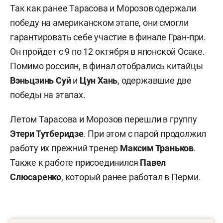
Так как ранее Тарасова и Морозов одержали
победу на американском этапе, они смогли
гарантировать себе участие в финале Гран-при.
Он пройдет с 9 по 12 октября в японской Осаке.
Помимо россиян, в финал отобрались китайцы
Вэньцзинь Суй
и
Цун Хань
, одержавшие две
победы на этапах.
Летом Тарасова и Морозов перешли в группу
Этери
Тутберидзе
. При этом с парой продолжил
работу их прежний тренер
Максим
Траньков
.
Также к работе присоединился
Павел
Слюсаренко
, который ранее работал в Перми.