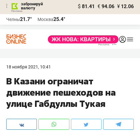
забронируй
$
81.41
€
94.06
¥
12.06
валюту
21.7°
25.4°
Челны
Москва
18 ноября 2021, 10:41
В Казани ограничат
движение пешеходов на
улице Габдуллы Тукая