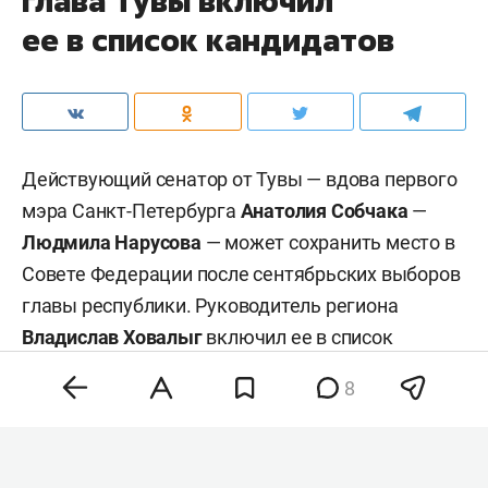
глава Тувы включил
ее в список кандидатов
Действующий сенатор от Тувы — вдова первого
мэра Санкт-Петербурга
Анатолия Собчака
—
Людмила Нарусова
— может сохранить место в
Совете Федерации после сентябрьских выборов
главы республики. Руководитель региона
Владислав Ховалыг
включил ее в список
кандидатов в сенаторы при подаче документов
8
в избирком для участия в выборах, сообщил
ТАСС
со ссылкой на республиканскую
избирательную комиссию.