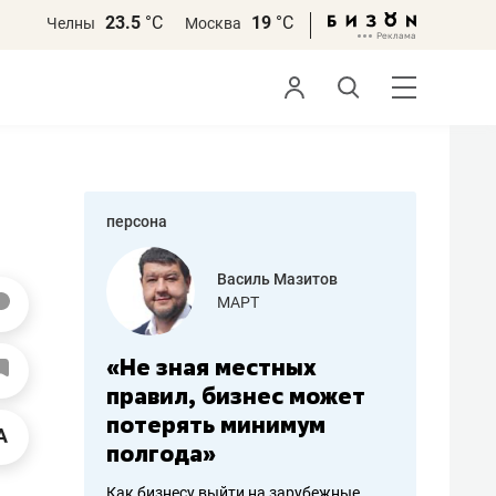
23.5
°С
19
°С
Челны
Москва
персона
еменова
Василь Мазитов
»
МАРТ
а: работа
«Не зная местных
«Мне лу
ечься
правил, бизнес может
не зара
вствовать
потерять минимум
чем пот
полгода»
репутац
пошиву
Как бизнесу выйти на зарубежные
Владелец от