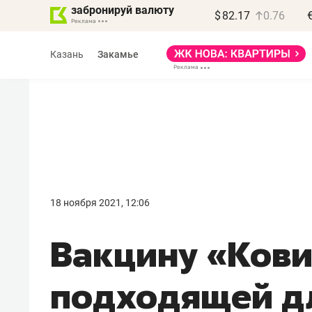
забронируй валюту
$
82.17
0.76
Казань
Закамье
Василь Мазитов
МАРТ
18 ноября 2021, 12:06
«Не зная местных
Вакцину «Кови
правил, бизнес может
потерять минимум
подходящей д
полгода»
Как бизнесу выйти на зарубежные