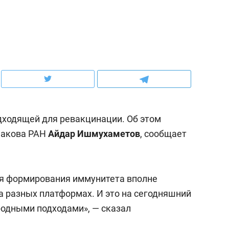
ов и
о трехкратном росте цен, дотошных
школьной формы о конт
клиентах и чудных запросах мастеров
налогах и развитии без 
дходящей для ревакцинации. Об этом
макова РАН
Айдар Ишмухаметов
, сообщает
ля формирования иммунитета вполне
ндуем
Рекомендуем
 разных платформах. И это на сегодняшний
терапевт «Фороса»:
Дизайнер-прораб Ната
одными подходами», — сказал
кторский невроз» –
Наседкина: «Ремонт вм
человек не считает
с мебелью за 2 миллион