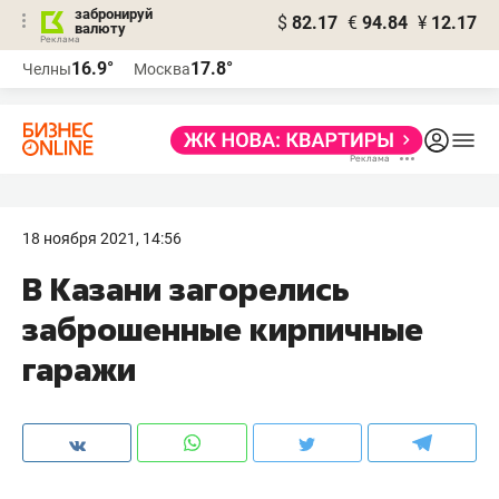
забронируй
$
82.17
€
94.84
¥
12.17
валюту
16.9°
17.8°
Челны
Москва
18 ноября 2021, 14:56
В Казани загорелись
заброшенные кирпичные
гаражи