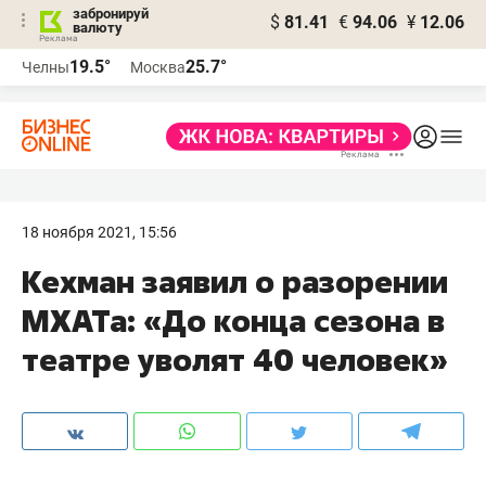
забронируй
$
81.41
€
94.06
¥
12.06
валюту
19.5°
25.7°
Челны
Москва
18 ноября 2021, 15:56
Кехман заявил о разорении
МХАТа: «До конца сезона в
театре уволят 40 человек»