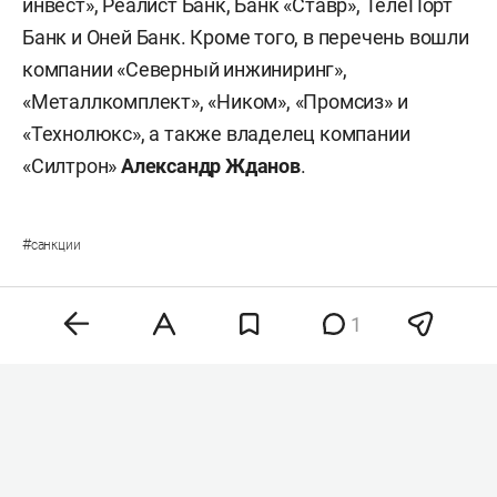
инвест», Реалист Банк, Банк «Ставр», ТелеПорт
Банк и Оней Банк. Кроме того, в перечень вошли
компании «Северный инжиниринг»,
«Металлкомплект», «Ником», «Промсиз» и
«Технолюкс», а также владелец компании
«Силтрон»
Александр Жданов
.
#
санкции
1
Комментарии
0
7 августа 2026, 14:15
В Татарстане в субботу