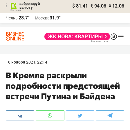
забронируй
$
81.41
€
94.06
¥
12.06
валюту
28.7°
31.9°
Челны
Москва
18 ноября 2021, 22:14
В Кремле раскрыли
подробности предстоящей
встречи Путина и Байдена