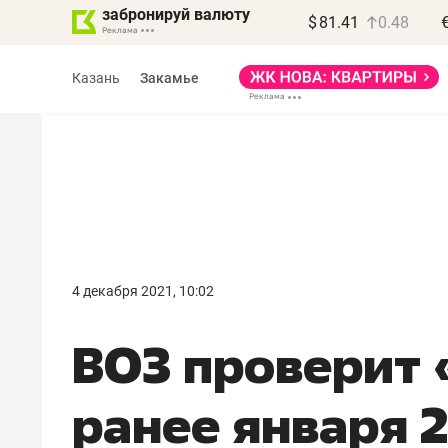
забронируй валюту
$
81.41
0.48
Казань
Закамье
Василь Мазитов
МАРТ
4 декабря 2021, 10:02
«Не зная местных
ВОЗ проверит 
правил, бизнес может
потерять минимум
ранее января 
полгода»
Как бизнесу выйти на зарубежные