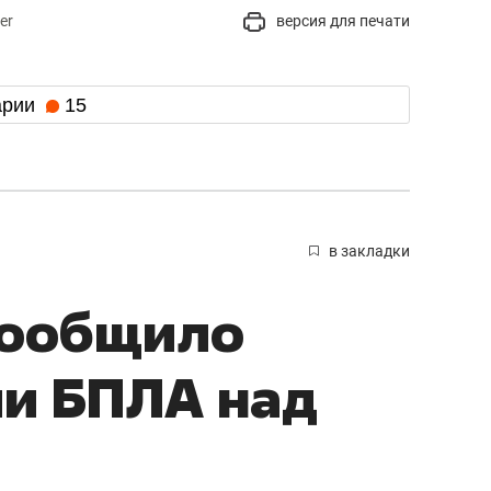
er
версия для печати
арии
15
в закладки
сообщило
ии БПЛА над