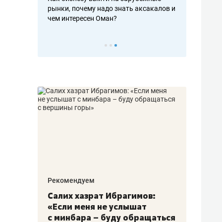
рафакте,
рынки, почему надо знать аксакалов и
о трехкратно
кредитов
чем интересен Оман?
клиентах и ч
Рекомендуем
Рекоме
з
Салих хазрат Ибрагимов:
Остав
«Если меня не услышат
строя
18
с минбара – буду обращаться
ЖК «З