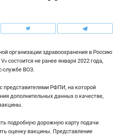
ов и
о трехкратном росте цен, дотошных
школьной формы о конт
клиентах и чудных запросах мастеров
налогах и развитии без 
ной организации здравоохранения в Россию
V» состоится не ранее января 2022 года,
с-службе ВОЗ.
 с представителями РФПИ, на которой
ния дополнительных данных о качестве,
вакцины.
ндуем
Рекомендуем
нер-прораб Наталья
Как выжить ребенку бе
ить подробную дорожную карту подачи
кина: «Ремонт вместе
гаджета и научить его
ить оценку вакцины. Представление
лью за 2 миллиона –
самостоятельности за 