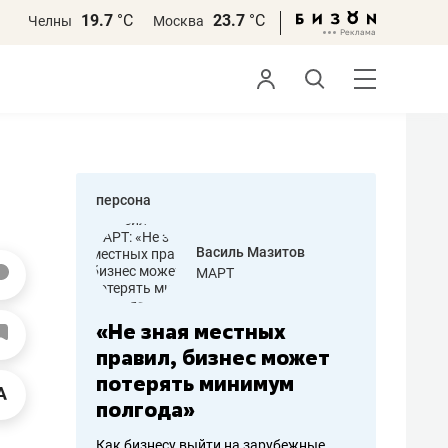
19.7
°С
23.7
°С
Челны
Москва
персона
еменова
Василь Мазитов
»
МАРТ
а: работа
«Не зная местных
«Мне лу
ечься
правил, бизнес может
не зара
вствовать
потерять минимум
чем пот
полгода»
репутац
пошиву
Как бизнесу выйти на зарубежные
Владелец от