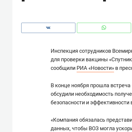
рынки, почему надо знать аксакал
чем интересен Оман?
Инспекция сотрудников Всемир
для проверки вакцины «Спутник 
сообщили
РИА «Новости»
в прес
В конце ноября прошла встреча
обсудили необходимость получе
безопасности и эффективности 
Рекомендуем
Рекоме
: как
Психотерапевт «Фороса»:
Дизай
«Компания обязалась представ
ском
«Директорский невроз» –
Насед
данных, чтобы ВОЗ могла ускор
когда человек не считает
с мебе