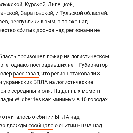
алужской, Курской, Липецкой,
анской, Саратовской, и Тульской областей,
аев, республики Крым, а также над
чество сбитых дронов над регионами не
бласть произошел пожар на логистическом
урге, однако пострадавших нет. Губернатор
аслер
рассказал
, что регион атаковали 8
и украинских БПЛА на логистические
тся с середины июля. На данных момент
ды Wildberries как минимум в 10 городах.
 отчиталось о сбитии БПЛА над
ство дважды
сообщало
о сбитии БПЛА над