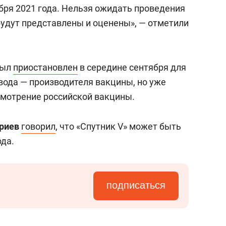
еня это челлендж!»
дней
бря 2021 года. Нельзя ожидать проведения
будут представлены и оценены», — отметили
был
приостановлен
в середине сентября для
вода — производителя вакцины, но уже
смотрение российской вакцины.
риев
говорил
, что «Спутник V» может быть
ода.
подписаться