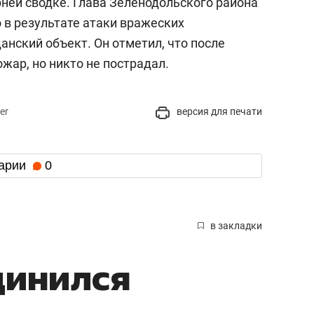
рней сводке. Глава Зеленодольского района
то в результате атаки вражеских
нский объект. Он отметил, что после
жар, но никто не пострадал.
er
версия для печати
арии
0
в закладки
динился