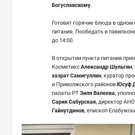
свою сверхнагрузку
для м
Богуславскому
.
стрессом»
Готовят горячие блюда в одном 
питания. Пообедать в павильон
до 14:00.
В открытии пункта питания при
Косметикс
Александр Шульгин
,
хазрат Самигуллин
, куратор пр
и Приволжского районов
Юсуф 
палаты РТ
Зиля Валеева
, уполн
Сария Сабурская
, директор АН
Гайнутдинов
, епископ Елабужс