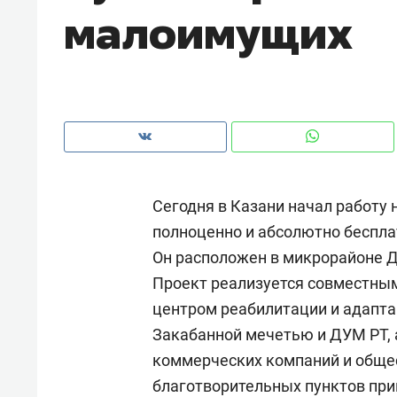
малоимущих
Сегодня в Казани начал работу 
полноценно и абсолютно беспла
Он расположен в микрорайоне Де
Проект реализуется совместным
центром реабилитации и адапт
Рекомендуем
Рекоме
Закабанной мечетью и ДУМ РТ, 
: как
Психотерапевт «Фороса»:
Дизай
коммерческих компаний и обще
ском
«Директорский невроз» –
Насед
благотворительных пунктов пр
когда человек не считает
с мебе