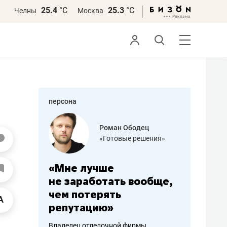
25.4
°С
25.3
°С
Челны
Москва
персона
азитов
Роман Ободец
«Готовые решения»
ных
«Мне лучше
«Мама г
 может
не заработать вообще,
помогае
мум
чем потерять
от болез
репутацию»
себя жи
арубежные
Владелец отделочной фирмы
Наследница б