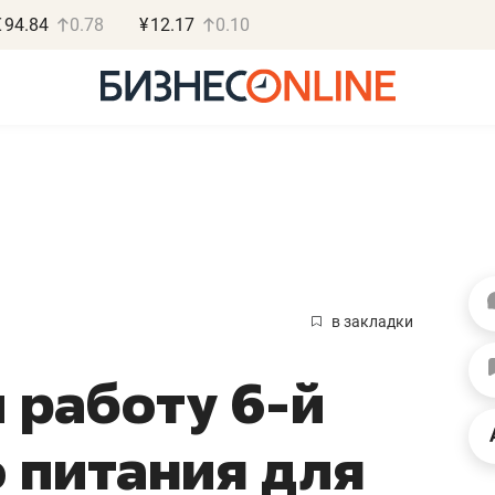
€
94.84
0.78
¥
12.17
0.10
Василь М
МАРТ
в закладки
«Не зная мест
 работу 6-й
правил, бизнес
потерять мини
о питания для
полгода»
Как бизнесу выйти на з