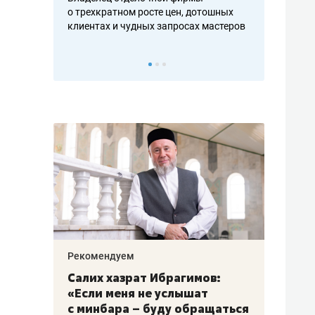
ть аксакалов и
о трехкратном росте цен, дотошных
школьной фор
клиентах и чудных запросах мастеров
налогах и раз
Рекомендуем
Рекоме
з
Салих хазрат Ибрагимов:
Остав
«Если меня не услышат
строя
18
с минбара – буду обращаться
ЖК «З