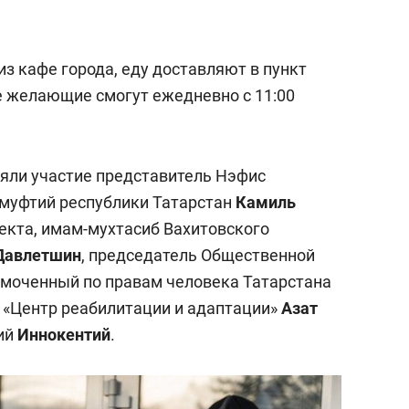
еня это челлендж!»
дней
из кафе города, еду доставляют в пункт
е желающие смогут ежедневно с 11:00
няли участие представитель Нэфис
 муфтий республики Татарстан
Камиль
оекта, имам-мухтасиб Вахитовского
Давлетшин
, председатель Общественной
омоченный по правам человека Татарстана
О «Центр реабилитации и адаптации»
Азат
кий
Иннокентий
.