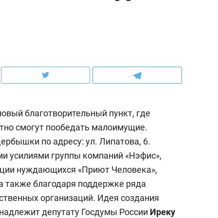
рынки, почему надо зна
чем интересен Оман?
новый благотворительный пункт, где
тно смогут пообедать малоимущие.
рбышки по адресу: ул. Липатова, 6.
и усилиями группы компаний «Нэфис»,
ации нуждающихся «Приют Человека»,
ндуем
Рекомендуем
а также благодаря поддержке ряда
нер-прораб Наталья
Как выжить ребенку бе
ственных организаций. Идея создания
кина: «Ремонт вместе
гаджета и научить его
инадлежит депутату Госдумы России
Иреку
лью за 2 миллиона –
самостоятельности за 