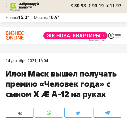
забронируй
$
80.93
€
93.19
¥
11.97
валюту
15.3°
18.9°
Челны
Москва
14 декабря 2021, 16:04
Илон Маск вышел получать
премию «Человек года» с
сыном X Æ A-12 на руках