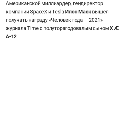
Американской миллиардер, гендиректор
компаний SpaceX и Tesla
Илон Маск
вышел
получать награду «Человек года — 2021»
журнала Time с полуторагодовалым сыном
X Æ
A-12
.