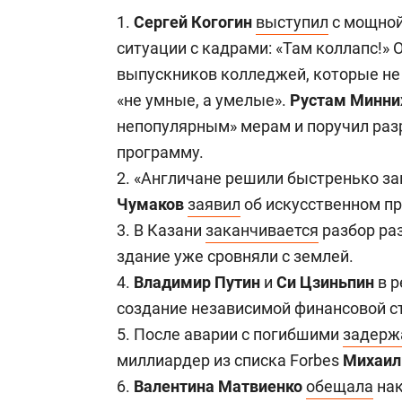
свою сверх
1.
Сергей Когогин
выступил
с мощной
стрессом»
ситуации с кадрами: «Там коллапс!»
выпускников колледжей, которые не 
«не умные, а умелые».
Рустам Минни
непопулярным» мерам и поручил раз
программу.
2. «Англичане решили быстренько з
Чумаков
заявил
об искусственном п
3. В Казани
заканчивается
разбор ра
здание уже сровняли с землей.
4.
Владимир Путин
и
Си Цзиньпин
в р
создание независимой финансовой с
5. После аварии с погибшими
задерж
миллиардер из списка Forbes
Михаил
6.
Валентина Матвиенко
обещала
нак