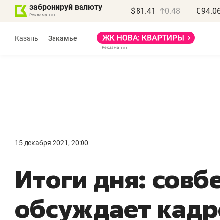
забронируй валюту
$
81.41
0.48
€
94.0
Казань
Закамье
Василь Мазитов
МАРТ
15 декабря 2021, 20:00
«Не зная местных
«
Итоги дня: совб
правил, бизнес может
н
потерять минимум
ч
обсуждает кад
полгода»
р
Как бизнесу выйти на зарубежные
Вл