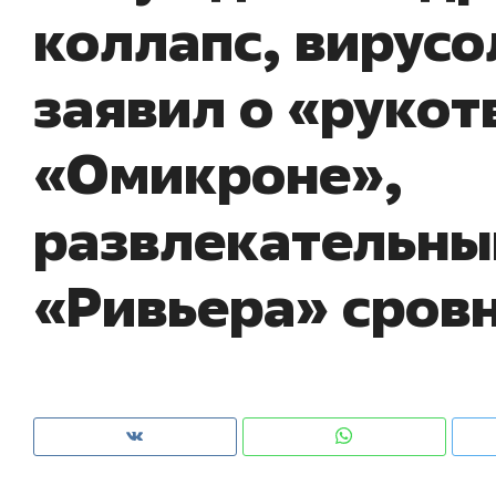
коллапс, вирусо
рынки, почему надо знать аксакалов и
о 
чем интересен Оман?
кл
заявил о «руко
«Омикроне»,
развлекательны
«Ривьера» сровн
Рекомендуем
Рекомендуем
Оставить шум за волной: как
Психотера
строят тишину в казанском
«Директор
ЖК «Заря»
когда чело