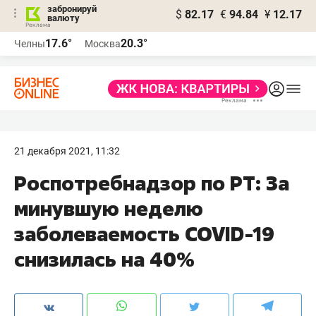
забронируй
$
82.17
€
94.84
¥
12.17
валюту
17.6°
20.3°
Челны
Москва
21 декабря 2021, 11:32
Роспотребнадзор по РТ: За
минувшую неделю
заболеваемость COVID-19
снизилась на 40%