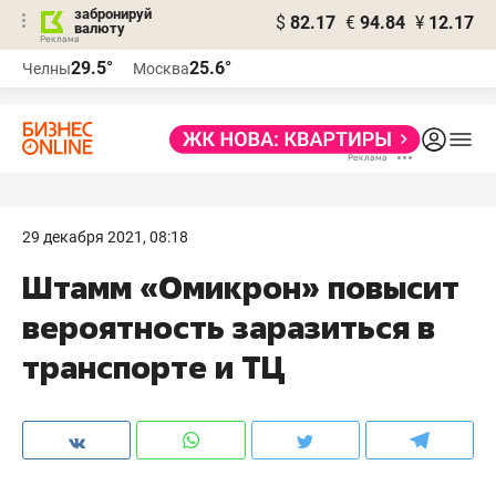
забронируй
$
82.17
€
94.84
¥
12.17
валюту
29.5°
25.6°
Челны
Москва
29 декабря 2021, 08:18
Штамм «Омикрон» повысит
вероятность заразиться в
транспорте и ТЦ