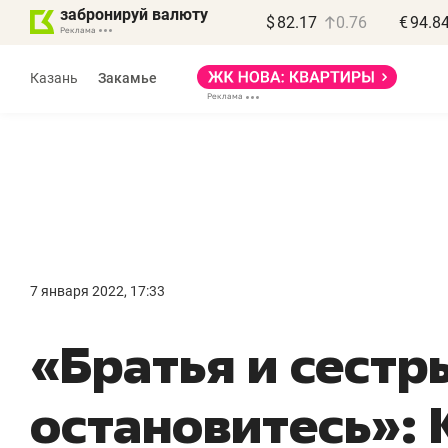
забронируй валюту
$
82.17
0.76
€
94.8
Казань
Закамье
Василь Мазитов
МАРТ
7 января 2022, 17:33
«Не зная местных
«
«Братья и сестр
правил, бизнес может
н
потерять минимум
ч
остановитесь»:
полгода»
р
Как бизнесу выйти на зарубежные
Вл