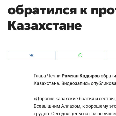
обратился к пр
рынки, почему надо знать аксакалов и
о 
чем интересен Оман?
кл
Казахстане
Глава Чечни
Рамзан Кадыров
обрати
Казахстана. Видеозапись
опубликов
Рекомендуем
Рекомендуем
«Дорогие казахские братья и сестры,
Оставить шум за волной: как
Психотера
Всевышним Аллахом, к хорошему это
строят тишину в казанском
«Директор
ЖК «Заря»
трудно. Сегодня цены на газ повышен
когда чело