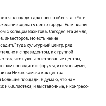
сверхнагрузку
для меня это челлендж
сом»
ается площадка для нового объекта. «Есть
 желание сделать центр города. Есть планы
ом с кольцом Вахитова. Сегодня эта земля,
в, инвесторов. Но есть некие
осадить“ туда культурный центр, ряд
ельно и с президентом, и с группой
 о том, что нужны выставочные центры, —
но нам проводить и форумы, и симпозиумы,
звития Нижнекамска как центра
и большие площади. Я думаю, что нам
 и библиотека, и выставочные, и конгресс-