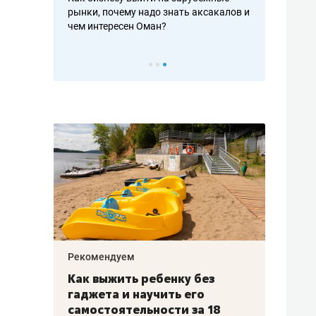
рафакте,
рынки, почему надо знать аксакалов и
о трехкратно
кредитов
чем интересен Оман?
клиентах и ч
Рекомендуем
Рекоме
лья
Как выжить ребенку без
Салих
есте
гаджета и научить его
«Если
а –
самостоятельности за 18
с мин