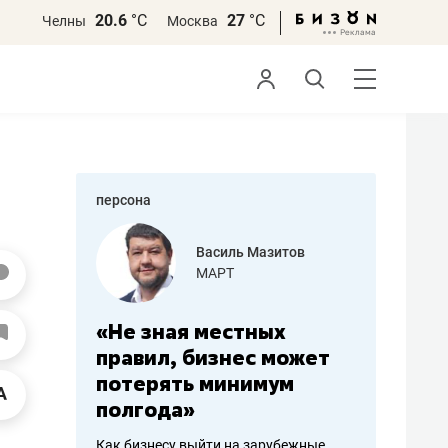
20.6
°С
27
°С
Челны
Москва
персона
еменова
Василь Мазитов
»
МАРТ
а: работа
«Не зная местных
«Мне лу
ечься
правил, бизнес может
не зара
вствовать
потерять минимум
чем пот
полгода»
репутац
пошиву
Как бизнесу выйти на зарубежные
Владелец от