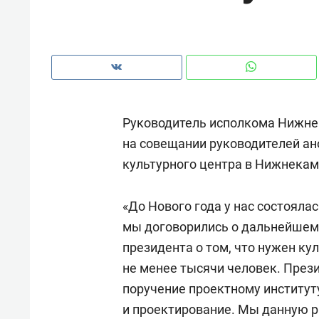
рынки, почему надо знать аксакал
чем интересен Оман?
Руководитель исполкома Нижне
на совещании руководителей ан
культурного центра в Нижнекам
«До Нового года у нас состояла
мы договорились о дальнейшем 
президента о том, что нужен к
Рекомендуем
Рекоме
не менее тысячи человек. През
Падел, фитнес, танцы и даже
Психо
поручение проектному институт
ниндзя-зал: как ТРЦ «Франт»
«Дире
и проектирование. Мы данную ра
стал Меккой для любителей
когда 