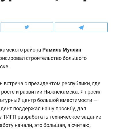
ов и
о трехкратном росте цен, дотошных
школьной формы о конт
клиентах и чудных запросах мастеров
налогах и развитии без 
камского района
Рамиль Муллин
онсировал строительство большого
ске.
сь встреча с президентом республики, где
росте и развитии Нижнекамска. Я просил
ультурный центр большой вместимости —
ндуем
Рекомендуем
идент поддержал нашу просьбу, дал
терапевт «Фороса»:
Дизайнер-прораб Ната
у ТИГП разработать техническое задание
кторский невроз» –
Наседкина: «Ремонт вм
боту начали, это большая, я считаю,
человек не считает
с мебелью за 2 миллион