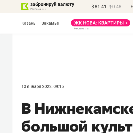
забронируй валюту
$
81.41
0.48
Казань
Закамье
Василь Мазитов
МАРТ
10 января 2022, 09:15
«Не зная местных
В Нижнекамске
правил, бизнес может
потерять минимум
большой куль
полгода»
Как бизнесу выйти на зарубежные