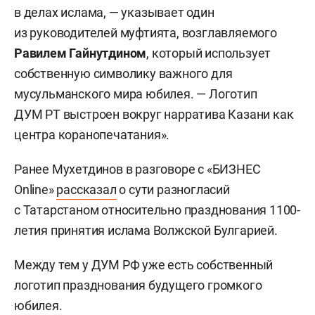
в делах ислама, — указывает один
из руководителей муфтията, возглавляемого
Равилем Гайнутдином
, который использует
собственную символику важного для
мусульманского мира юбилея. — Логотип
ДУМ РТ выстроен вокруг нарратива Казани как
центра коранопечатания».
Ранее Мухетдинов в разговоре с «БИЗНЕС
Online»
рассказал
о сути разногласий
с Татарстаном относительно празднования 1100-
летия принятия ислама Волжской Булгарией.
Между тем у ДУМ РФ уже есть собственный
логотип празднования будущего громкого
юбилея
.