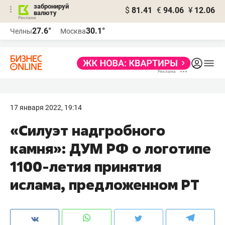
забронируй
$
81.41
€
94.06
¥
12.06
валюту
27.6°
30.1°
Челны
Москва
17 января 2022, 19:14
«Силуэт надгробного
камня»: ДУМ РФ о логотипе
1100-летия принятия
ислама, предложенном РТ