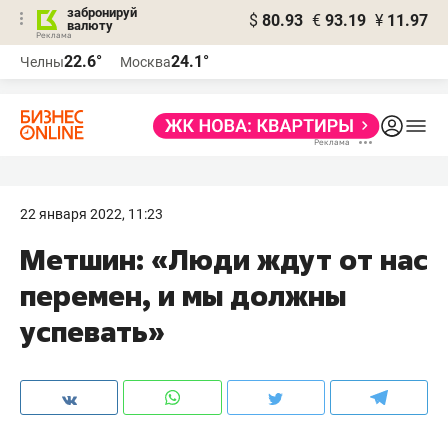
забронируй
$
80.93
€
93.19
¥
11.97
валюту
22.6°
24.1°
Челны
Москва
22 января 2022, 11:23
Метшин: «Люди ждут от нас
перемен, и мы должны
успевать»