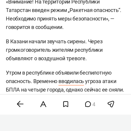
«Внимание! На территории Республики
Татарстан введен режим „Ракетная опасность“.
Необходимо принять меры безопасности», —
говорится в сообщении.
В Казани начали звучать сирены. Через
громкоговоритель жителям республики
объявляют о воздушной тревоге.
Утром в республике объявили беспилотную
опасность. Временно
вводилась
угроза атаки
БПЛА на четыре города, однако сейчас ее сняли.
Кроме того, закрыты аэропорты Казани,
4
Нижнекамска и Бугульмы. На фоне ограничений
в казанском аэропорту
задерживаются
36
рейсов на вылет и прилет.