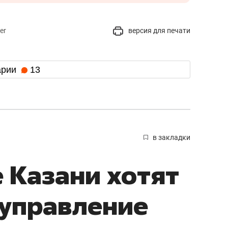
er
версия для печати
арии
13
в закладки
 Казани хотят
 управление