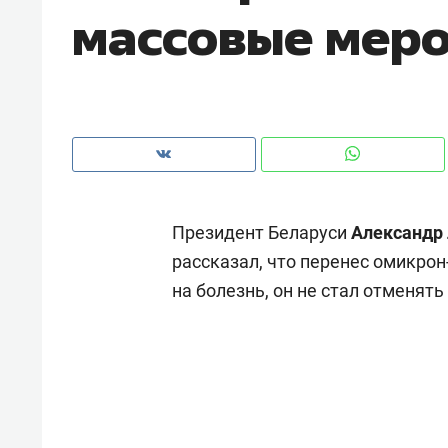
массовые мер
с ЖК «Иволга» в Зеленодольске
Президент Беларуси
Александр
рассказал, что перенес омикро
на болезнь, он не стал отменят
Рекомендуем
Рекоме
Падел, фитнес, танцы и даже
Психо
ниндзя-зал: как ТРЦ «Франт»
«Дире
стал Меккой для любителей
когда 