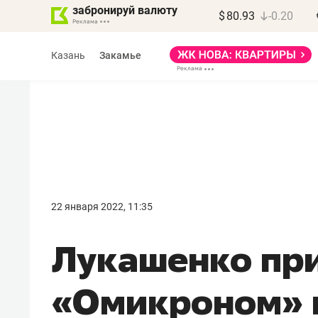
забронируй валюту
$
80.93
-0.20
Казань
Закамье
Марат Арсланов
«КирпичХолдинг»
22 января 2022, 11:35
«Главная задача
Лукашенко при
девелопера – найти
правильный продукт»
«Омикроном» 
Девелопер из топ-10* застройщико
Башкортостана входит в Татарстан