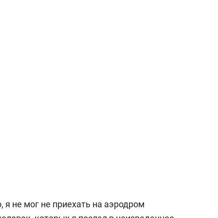
сверхнагрузку
для меня это челлендж
сом»
, я не мог не приехать на аэродром