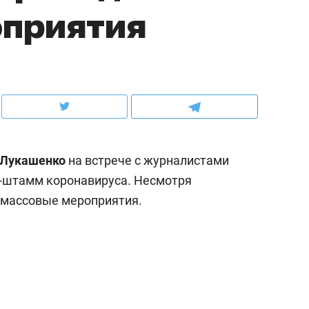
оприятия
школьной формы о контрафакте,
рынки, почему надо зна
налогах и развитии без кредитов
чем интересен Оман?
 Лукашенко
на встрече с журналистами
н-штамм коронавируса. Несмотря
ь массовые мероприятия.
ндуем
Рекомендуем
терапевт «Фороса»:
Дизайнер-прораб Ната
кторский невроз» –
Наседкина: «Ремонт вм
человек не считает
с мебелью за 2 миллион