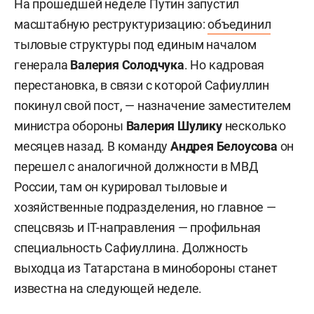
На прошедшей неделе Путин запустил
масштабную реструктуризацию:
объединил
тыловые структуры под единым началом
генерала
Валерия Солодчука
. Но кадровая
перестановка, в связи с которой Сафиуллин
покинул свой пост, — назначение заместителем
министра обороны
Валерия Шулику
несколько
месяцев назад. В команду
Андрея Белоусова
он
перешел с аналогичной должности в МВД
России, там он курировал тыловые и
хозяйственные подразделения, но главное —
спецсвязь и IT-направления — профильная
специальность Сафиуллина. Должность
выходца из Татарстана в минобороны станет
известна на следующей неделе.