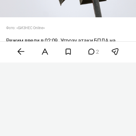
Фото: «БИЗНЕС Online»
Режим ввели в 02:09. Угрозу атаки БПЛА на
города РТ не объявляли. Аэропорты также
2
работают штатно. Вместе с тем ночью закрыли
небо над Тамбовом, Саратовом, Пензой,
Калугой, Саранском, Краснодаром и
Ульяновском.
UPD (03:14):
Небо над Казанью также закрыли.
Накануне ночью в Татарстане также объявляли
режим беспилотной опасности. Кроме того,
вводили режим угрозы атаки БПЛА для