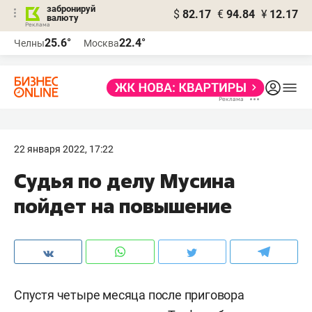
забронируй
$
82.17
€
94.84
¥
12.17
валюту
25.6°
22.4°
Челны
Москва
22 января 2022, 17:22
Судья по делу Мусина
пойдет на повышение
Спустя четыре месяца после приговора