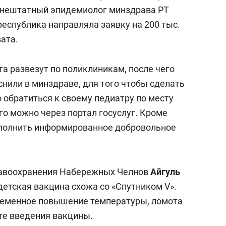
сверхнагрузку
для меня это челлендж
й внештатный эпидемиолог минздрава РТ
сом»
 республика направляла заявку на 200 тыс.
вата.
а развезут по поликлиникам, после чего
снили в минздраве, для того чтобы сделать
 обратиться к своему педиатру по месту
го можно через портал госуслуг. Кроме
аполнить информированное добровольное
равоохранения Набережных Челнов
Айгуль
 детская вакцина схожа со «Спутником V».
ременное повышение температуры, ломота
сте введения вакцины.