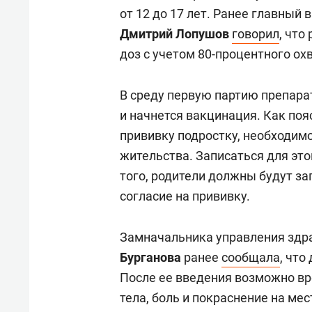
свою 
от 12 до 17 лет. Ранее главны
стрес
Дмитрий Лопушов
говорил
, что
доз с учетом 80-процентного ох
В среду первую партию препарат
и начнется вакцинация. Как поя
прививку подростку, необходимо
жительства. Записаться для это
того, родители должны будут з
согласие на прививку.
Замначальника управления зд
Бурганова
ранее
сообщала
, что
После ее введения возможно в
тела, боль и покраснение на ме