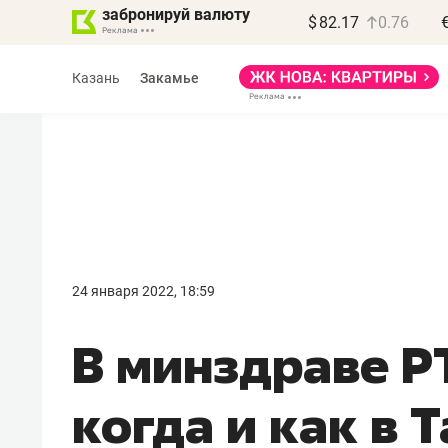
забронируй валюту
$
82.17
0.76
Казань
Закамье
Василь Мазитов
МАРТ
24 января 2022, 18:59
«Не зная местных
В минздраве Р
правил, бизнес может
потерять минимум
когда и как в 
полгода»
Как бизнесу выйти на зарубежные