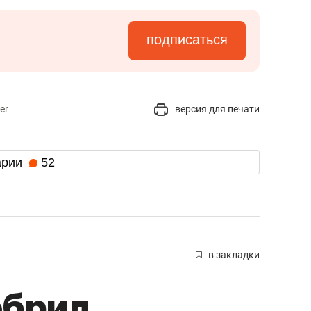
подписаться
er
версия для печати
арии
52
в закладки
обрил