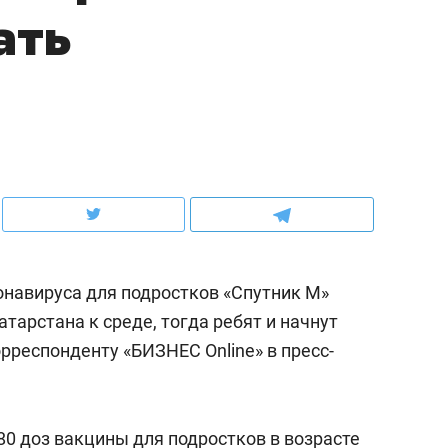
ать
ов и
о трехкратном росте цен, дотошных
школьной формы о конт
клиентах и чудных запросах мастеров
налогах и развитии без 
навируса для подростков «Спутник М»
тарстана к среде, тогда ребят и начнут
рреспонденту «БИЗНЕС Online» в пресс-
ндуем
Рекомендуем
терапевт «Фороса»:
Дизайнер-прораб Ната
кторский невроз» –
Наседкина: «Ремонт вм
880 доз вакцины для подростков в возрасте
человек не считает
с мебелью за 2 миллион