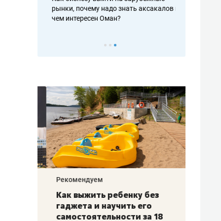
рафакте,
рынки, почему надо знать аксакалов и
о трехкратно
кредитов
чем интересен Оман?
клиентах и ч
Рекомендуем
Рекоме
лья
Как выжить ребенку без
Салих
есте
гаджета и научить его
«Если
а –
самостоятельности за 18
с мин