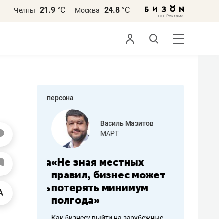
21.9
°С
24.8
°С
Челны
Москва
персона
еменова
Василь Мазитов
»
МАРТ
а: работа
«Не зная местных
«Мне лу
ечься
правил, бизнес может
не зара
вствовать
потерять минимум
чем пот
полгода»
репутац
пошиву
Как бизнесу выйти на зарубежные
Владелец от