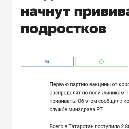
начнут привив
рынки, почему надо знать аксакал
чем интересен Оман?
подростков
Первую партию вакцины от коро
распределят по поликлиникам Та
прививать. Об этом сообщили ко
Рекомендуем
Рекоме
службе минздрава РТ.
Оставить шум за волной: как
Психо
строят тишину в казанском
«Дире
ЖК «Заря»
Всего в Татарстан поступило 2 
когда 