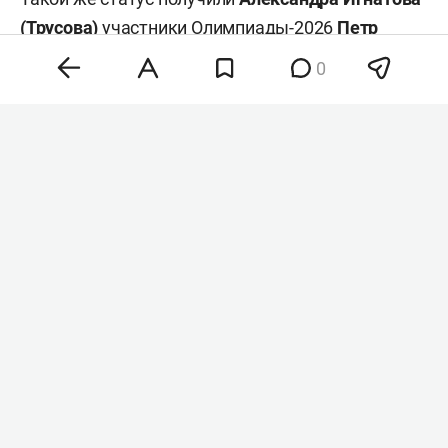
(Трусова)
участники Олимпиады-2026
Петр
Гуменник
.
0
В Татарстане:
4. Новым заместителем главы
Россотрудничества
стал
уроженец Казани
Константин Колпаков
. Он сменил
Павла
Шевцова
, занимавшего должность с 2018 года.
Назначение утвердил президент России
Владимир Путин
.
5. Верховный суд РТ
оставил
под стражей
директора прессово-рамного завода КАМАЗа
Сергея Кленько
. Его обвиняют в хищении 4,4 млн
рублей при выплате премий сотрудникам