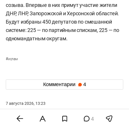
созыва. Впервые в них примут участие жители
ДНР, ЛНР, Запорожской и Херсонской областей.
Будут избраны 450 депутатов по смешанной
системе: 225 — по партийным спискам, 225 — по
одномандатным округам.
#
ислам
Комментарии
4
7 августа 2026, 13:23
Путин и президент ОАЭ
4
выступили за скорейшую