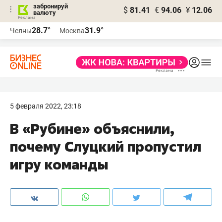
забронируй
$
81.41
€
94.06
¥
12.06
валюту
28.7°
31.9°
Челны
Москва
5 февраля 2022, 23:18
В «Рубине» объяснили,
почему Слуцкий пропустил
игру команды