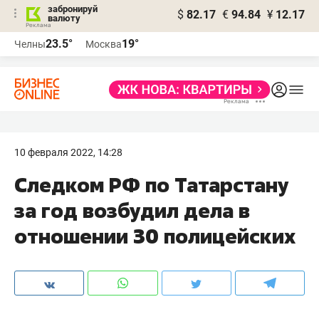
забронируй
$
82.17
€
94.84
¥
12.17
валюту
23.5°
19°
Челны
Москва
10 февраля 2022, 14:28
Следком РФ по Татарстану
за год возбудил дела в
отношении 30 полицейских