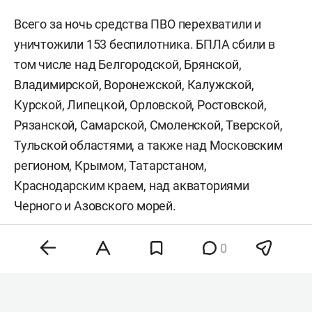
Всего за ночь средства ПВО перехватили и
уничтожили 153 беспилотника. БПЛА сбили в
том числе над Белгородской, Брянской,
Владимирской, Воронежской, Калужской,
Курской, Липецкой, Орловской, Ростовской,
Рязанской, Самарской, Смоленской, Тверской,
Тульской областями, а также над Московским
регионом, Крымом, Татарстаном,
Краснодарским краем, над акваториями
Черного и Азовского морей.
Сегодня в республике
вводили
режим
0
беспилотной опасности, а также угрозу атаки
БПЛА на города Закамья, Чистополь и Заинск.
Кроме того, ночью небо над Казанью,