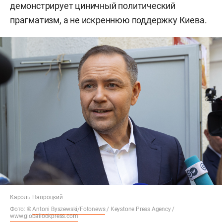
демонстрирует циничный политический
прагматизм, а не искреннюю поддержку Киева.
Кароль Навроцкий
Фото: ©
Antoni Byszewski/Fotonews
/ Keystone Press Agency /
www.globallookpress.com