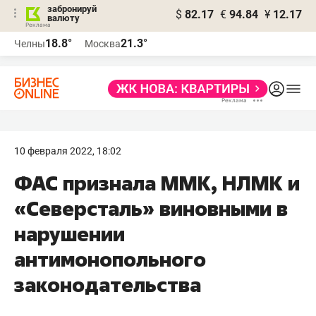
забронируй
$
82.17
€
94.84
¥
12.17
валюту
18.8°
21.3°
Челны
Москва
10 февраля 2022, 18:02
ФАС признала ММК, НЛМК и
«Северсталь» виновными в
нарушении
антимонопольного
законодательства