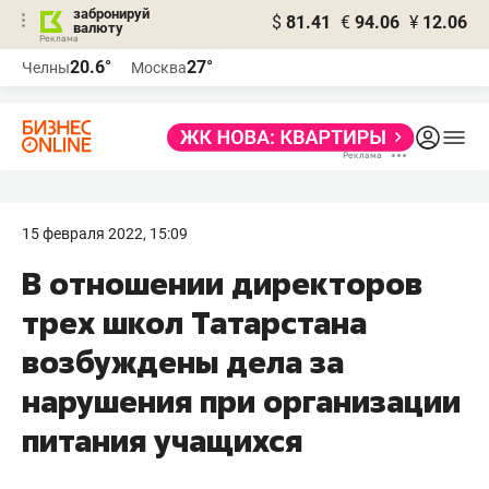
забронируй
$
81.41
€
94.06
¥
12.06
валюту
20.6°
27°
Челны
Москва
15 февраля 2022, 15:09
В отношении директоров
трех школ Татарстана
возбуждены дела за
нарушения при организации
питания учащихся