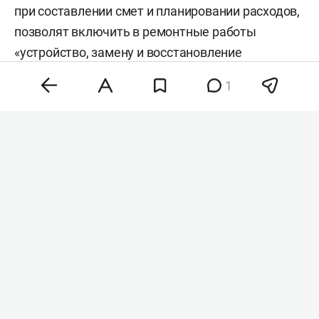
при составлении смет и планировании расходов,
позволят включить в ремонтные работы
«устройство, замену и восстановление
конструкций» для защиты от «угроз совершения
1
актов незаконного вмешательства, в том числе
с использованием беспилотных летательных
аппаратов». Кроме того, в перечень
разрешенных работ войдет восстановление
объектов, поврежденных в результате атак.
Документ разработан по поручению вице-
премьера
Марата Хуснуллина
.
До сих пор действующая классификация не
позволяла направлять бюджетные средства на
антитеррористические мероприятия, поскольку
они не относились к стандартному ремонту или