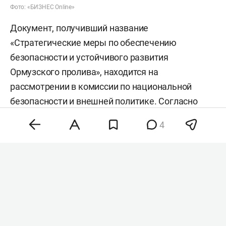
Фото: «БИЗНЕС Online»
Документ, получивший название
«Стратегические меры по обеспечению
безопасности и устойчивого развития
Ормузского пролива», находится на
рассмотрении в комиссии по национальной
безопасности и внешней политике. Согласно
тексту, запрет будет распространяться на
4
любые суда — как с военными, так и с
гражданскими грузами, — принадлежащие
Израилю, США или другим «враждебным»
странам.
Кроме того, в законопроекте предусмотрены
ограничения для государств и частных лиц,