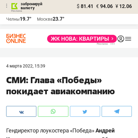
забронируй
$
81.41
€
94.06
¥
12.06
валюту
19.7°
23.7°
Челны
Москва
4 марта 2022, 15:39
СМИ: Глава «Победы»
покидает авиакомпанию
Гендиректор лоукостера «Победа»
Андрей