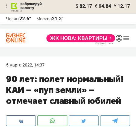
забронируй
$
82.17
€
94.84
¥
12.17
валюту
22.6°
21.3°
Челны
Москва
5 марта 2022, 14:37
90 лет: полет нормальный!
КАИ – «пуп земли» –
отмечает славный юбилей