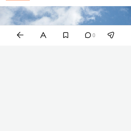
0
Фото: © Alexander Legky / Global Look Press /
www.globallookpress.com
«В течение утра 9 августа дежурными
средствами ПВО перехвачены и уничтожены 12