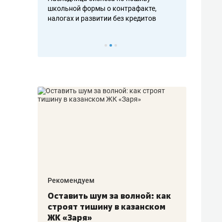
н, дотошных
школьной формы о контрафакте,
рынки, почем
осах мастеров
налогах и развитии без кредитов
чем интересе
Рекомендуем
Рекоме
в:
Оставить шум за волной: как
Психо
строят тишину в казанском
«Дире
щаться
ЖК «Заря»
когда