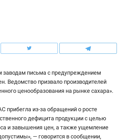
рынки, почему надо знать аксакалов и
о трехкратном росте це
чем интересен Оман?
клиентах и чудных запр
м заводам письма с предупреждением
н. Ведомство призвало производителей
нного ценообразования на рынке сахара».
АС прибегла из-за обращений о росте
ндуем
Рекомендуем
сственного дефицита продукции с целью
ыжить ребенку без
Салих хазрат Ибрагимо
са и завышения цен, а также ущемление
а и научить его
«Если меня не услышат
допустимы», — говорится в сообщении,
тоятельности за 18
с минбара – буду обра