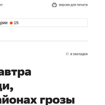
er
версия для печати
арии
15
в закладки
автра
и,
айонах грозы