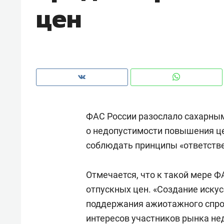
цен
ФАС России разослало сахарны
о недопустимости повышения це
соблюдать принципы «ответстве
Отмечается, что к такой мере Ф
Рекомендуем
Рекоме
отпускных цен. «Создание иску
а»:
Дизайнер-прораб Наталья
Как в
поддержания ажиотажного спро
 –
Наседкина: «Ремонт вместе
гаджет
интересов участников рынка не
ет
с мебелью за 2 миллиона –
самос