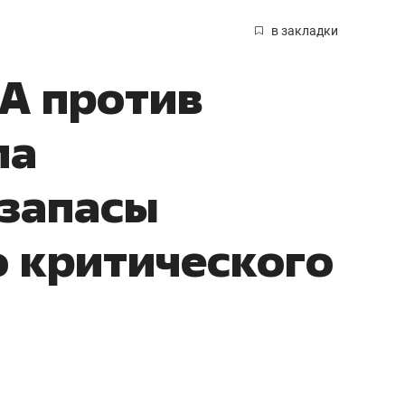
в закладки
А против
ла
 запасы
 критического