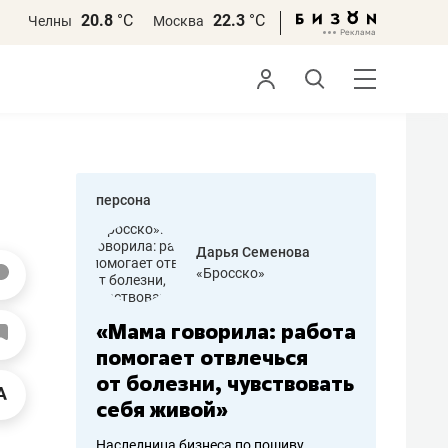
20.8
°С
22.3
°С
Челны
Москва
персона
бодец
Дарья Семенова
 решения»
«Бросско»
«Мама говорила: работа
«Не зна
вообще,
помогает отвлечься
правил,
от болезни, чувствовать
потерят
себя живой»
полгода
ирмы
Наследница бизнеса по пошиву
Как бизнесу 