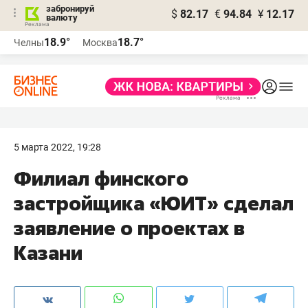
забронируй
$
82.17
€
94.84
¥
12.17
валюту
18.9°
18.7°
Челны
Москва
5 марта 2022, 19:28
Филиал финского
застройщика «ЮИТ» сделал
заявление о проектах в
Казани