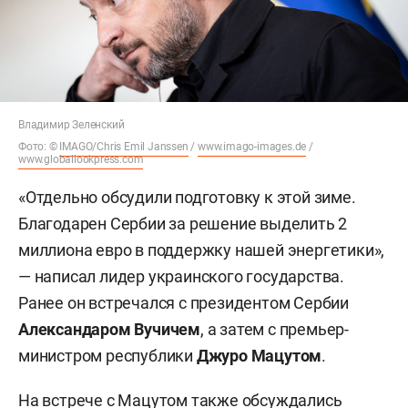
Владимир Зеленский
Фото: ©
IMAGO/Chris Emil Janssen
/
www.imago-images.de
/
www.globallookpress.com
«Отдельно обсудили подготовку к этой зиме.
Благодарен Сербии за решение выделить 2
миллиона евро в поддержку нашей энергетики»,
— написал лидер украинского государства.
Ранее он встречался с президентом Сербии
Александаром Вучичем
, а затем с премьер-
министром республики
Джуро Мацутом
.
На встрече с Мацутом также обсуждались