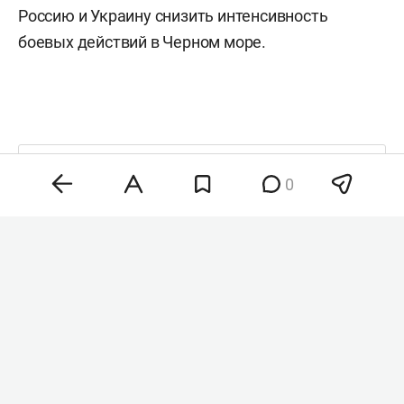
Россию и Украину снизить интенсивность
боевых действий в Черном море.
Комментарии
0
0
8 августа 2026, 21:22
Wildberries расширил
поддержку продавцов
после атак
на логистические центры