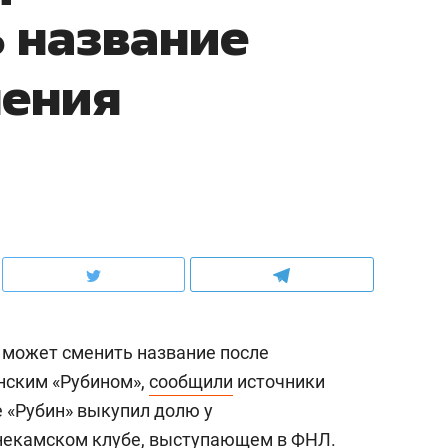
 название
нения
 может сменить название после
нским «Рубином»,
сообщили
источники
е «Рубин» выкупил долю у
некамском клубе, выступающем в ФНЛ.