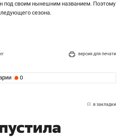
он под своим нынешним названием. Поэтому
следующего сезона.
er
версия для печати
арии
0
в закладки
опустила