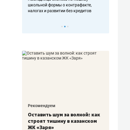
н, дотошных
школьной формы о контрафакте,
рынки, почем
осах мастеров
налогах и развитии без кредитов
чем интересе
Рекомендуем
Рекоме
в:
Оставить шум за волной: как
Психо
строят тишину в казанском
«Дире
щаться
ЖК «Заря»
когда