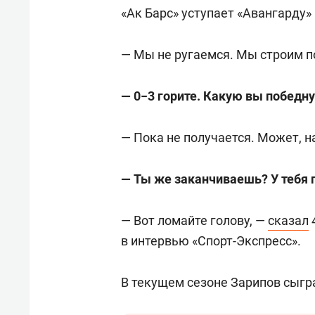
для меня это челлендж!»
дней
«Ак Барс» уступает «Авангарду» 
— Мы не ругаемся. Мы строим 
— 0−3 горите. Какую вы победн
— Пока не получается. Может, н
— Ты же заканчиваешь? У тебя
— Вот ломайте голову, —
сказал
в интервью «Спорт-Экспресс».
В текущем сезоне Зарипов сыграл