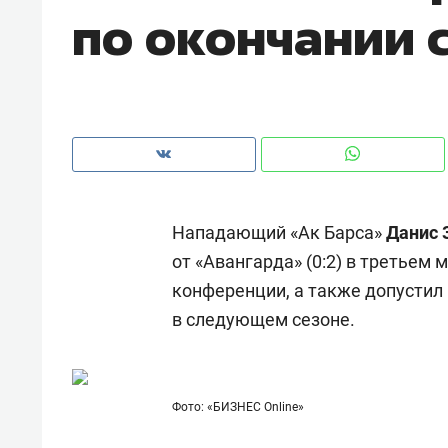
по окончании 
Нападающий «Ак Барса»
Данис 
от «Авангарда» (0:2) в третьем
конференции, а также допусти
в следующем сезоне.
Рекомендуем
Рекоме
а»:
Дизайнер-прораб Наталья
Как в
Фото: «БИЗНЕС Online»
 –
Наседкина: «Ремонт вместе
гаджет
ет
с мебелью за 2 миллиона –
самос