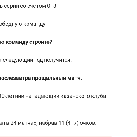
с вершины горы»
в серии со счетом 0−3.
победную команду.
ую команду строите?
а следующий год получится.
 послезавтра прощальный матч.
40-летний нападающий казанского клуба
 в 24 матчах, набрав 11 (4+7) очков.