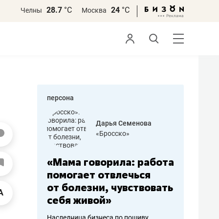
28.7
°С
24
°С
Челны
Москва
персона
бодец
Дарья Семенова
 решения»
«Бросско»
«Мама говорила: работа
«Не зна
вообще,
помогает отвлечься
правил,
от болезни, чувствовать
потерят
себя живой»
полгода
ирмы
Наследница бизнеса по пошиву
Как бизнесу 