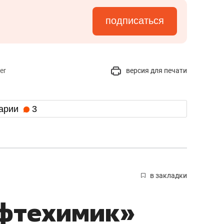
подписаться
er
версия для печати
арии
3
в закладки
ефтехимик»