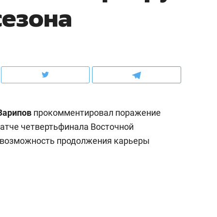
сезона
рынки, почему надо знать аксакалов и
о трехкратном росте це
чем интересен Оман?
клиентах и чудных запр
Зарипов
прокомментировал поражение
 матче четвертьфинала Восточной
л возможность продолжения карьеры
ндуем
Рекомендуем
ыжить ребенку без
Салих хазрат Ибрагимо
а и научить его
«Если меня не услышат
тоятельности за 18
с минбара – буду обра