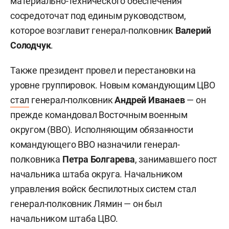
материально-технического обеспечения
сосредоточат под единым руководством,
которое возглавит генерал-полковник
Валерий
Солодчук
.
Также президент провел и перестановки на
уровне группировок. Новым командующим ЦВО
стал
генерал-полковник
Андрей Иванаев
— он
прежде командовал Восточным военным
округом (ВВО). Исполняющим обязанности
командующего ВВО назначили генерал-
полковника
Петра Болгарева
, занимавшего пост
начальника штаба округа. Начальником
управления войск беспилотных систем стал
генерал-полковник Лямин — он был
начальником штаба ЦВО.