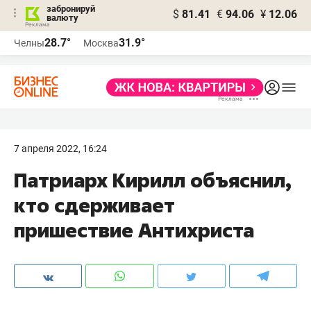
забронируй
$
81.41
€
94.06
¥
12.06
валюту
28.7°
31.9°
Челны
Москва
7 апреля 2022, 16:24
Патриарх Кирилл объяснил,
кто сдерживает
пришествие Антихриста