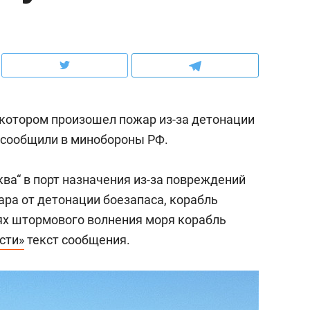
ов и
о трехкратном росте цен, дотошных
школьной формы о конт
клиентах и чудных запросах мастеров
налогах и развитии без 
 котором произошел пожар из-за детонации
, сообщили в минобороны РФ.
ва“ в порт назначения из-за повреждений
ара от детонации боезапаса, корабль
иях штормового волнения моря корабль
сти»
текст сообщения.
ндуем
Рекомендуем
терапевт «Фороса»:
Дизайнер-прораб Ната
кторский невроз» –
Наседкина: «Ремонт вм
человек не считает
с мебелью за 2 миллион