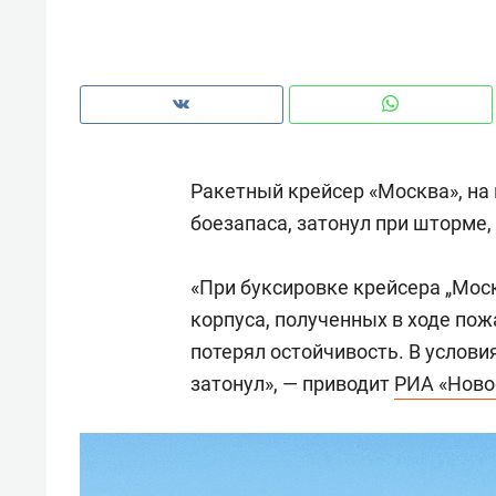
рынки, почему надо знать аксакал
чем интересен Оман?
Ракетный крейсер «Москва», на
боезапаса, затонул при шторме
«При буксировке крейсера „Моск
корпуса, полученных в ходе пож
потерял остойчивость. В услов
затонул», — приводит
РИА «Ново
Рекомендуем
Рекоме
Оставить шум за волной: как
Психо
строят тишину в казанском
«Дире
ЖК «Заря»
когда 