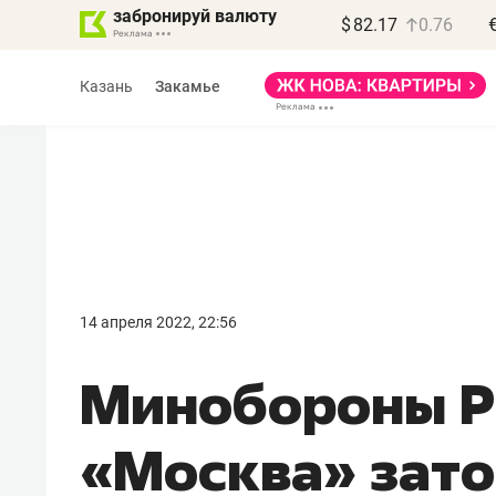
забронируй валюту
$
82.17
0.76
Казань
Закамье
Василь Мазитов
МАРТ
14 апреля 2022, 22:56
«Не зная местных
Минобороны Р
правил, бизнес может
потерять минимум
«Москва» зато
полгода»
Как бизнесу выйти на зарубежные