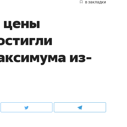
в закладки
 цены
остигли
аксимума из-