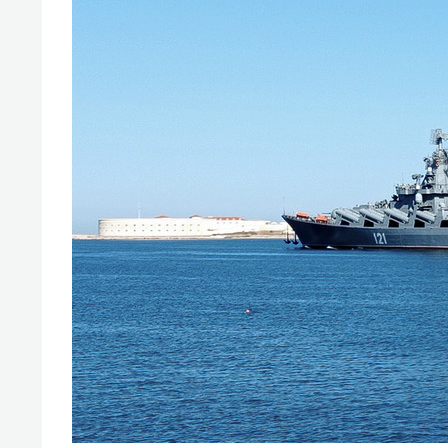
свою 
стрес