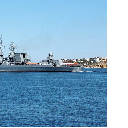
сверхнагрузку
для меня это челлендж
сом»