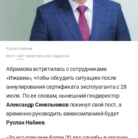
Руслан Набиев
Фото:
сайт
правительства Удмуртии
Абрамова встретилась с сотрудниками
«Ижавиа», чтобы обсудить ситуацию после
аннулирования сертификата эксплуатанта с 28
июля. По ее словам, нынешний гендиректор
Александр Синельников
покинул свой пост, а
временно руководить авиакомпанией будет
Руслан Набиев
.
«За его плечами более 20 лет службы в органах