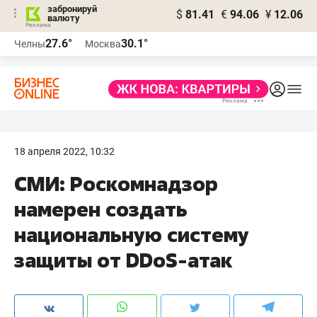
забронируй
$
81.41
€
94.06
¥
12.06
валюту
27.6°
30.1°
Челны
Москва
18 апреля 2022, 10:32
СМИ: Роскомнадзор
намерен создать
национальную систему
защиты от DDoS-атак