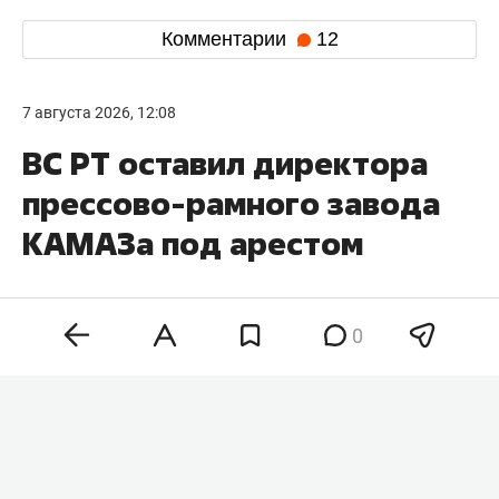
Комментарии
12
7 августа 2026, 12:08
ВС РТ оставил директора
прессово-рамного завода
КАМАЗа под арестом
0
Верховный суд Татарстана оставил без
изменений решение о заключении под стражу
директора прессово-рамного завода КАМАЗа
Сергея Кленько
, который обжаловал свой арест.