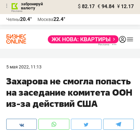
забронируй
$
82.17
€
94.84
¥
12.17
валюту
20.4°
22.4°
Челны
Москва
5 мая 2022, 11:13
Захарова не смогла попасть
на заседание комитета ООН
из-за действий США