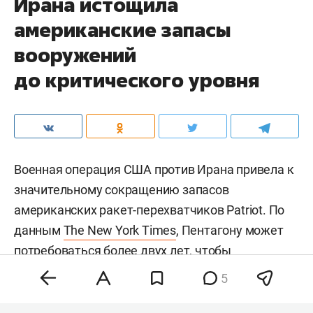
Ирана истощила
американские запасы
вооружений
до критического уровня
Военная операция США против Ирана привела к
значительному сокращению запасов
американских ракет-перехватчиков Patriot. По
данным
The New York Times
, Пентагону может
потребоваться более двух лет, чтобы
восполнить запасы более чем 1,5 тыс.
5
использованных перехватчиков. Сейчас в
распоряжении США остается менее 1,7 тыс.