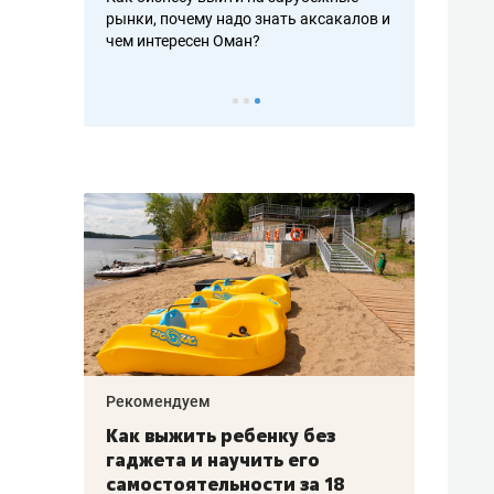
рафакте,
рынки, почему надо знать аксакалов и
о трехкратно
кредитов
чем интересен Оман?
клиентах и ч
Рекомендуем
Рекоме
лья
Как выжить ребенку без
Салих
есте
гаджета и научить его
«Если
а –
самостоятельности за 18
с мин