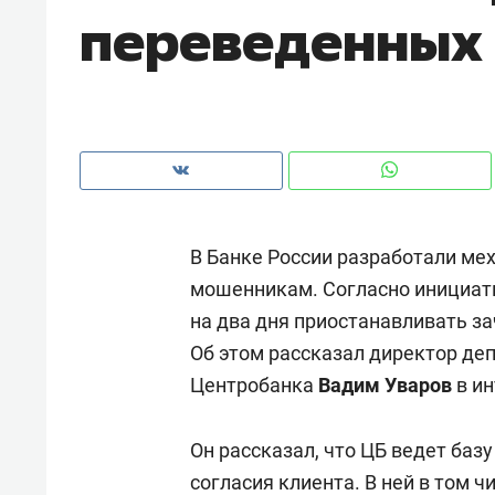
переведенных
рынки, почему надо знать аксакал
чем интересен Оман?
В Банке России разработали ме
мошенникам. Согласно инициати
на два дня приостанавливать за
Об этом рассказал директор д
Центробанка
Вадим Уваров
в и
Рекомендуем
Рекоме
Оставить шум за волной: как
Психо
Он рассказал, что ЦБ ведет базу
строят тишину в казанском
«Дире
согласия клиента. В ней в том 
ЖК «Заря»
когда 