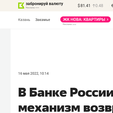
забронируй валюту
$
81.41
0.48
Казань
Закамье
Василь Мазитов
МАРТ
16 мая 2022, 10:14
«Не зная местных
В Банке Росси
правил, бизнес может
потерять минимум
механизм возв
полгода»
Как бизнесу выйти на зарубежные