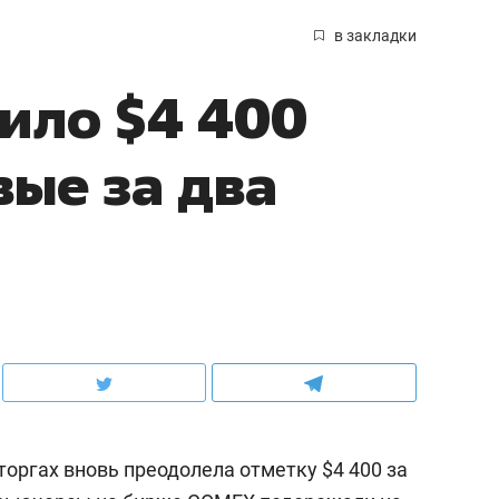
в закладки
ило $4 400
вые за два
оргах вновь преодолела отметку $4 400 за