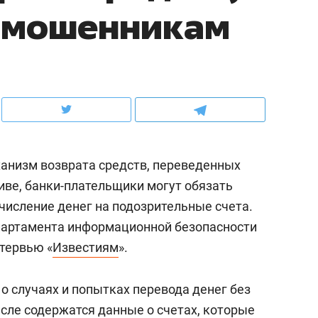
 мошенникам
ов и
о трехкратном росте цен, дотошных
школьной формы о конт
клиентах и чудных запросах мастеров
налогах и развитии без 
ханизм возврата средств, переведенных
ве, банки-плательщики могут обязать
числение денег на подозрительные счета.
епартамента информационной безопасности
нтервью «
Известиям
».
ндуем
Рекомендуем
терапевт «Фороса»:
Дизайнер-прораб Ната
 о случаях и попытках перевода денег без
кторский невроз» –
Наседкина: «Ремонт вм
числе содержатся данные о счетах, которые
человек не считает
с мебелью за 2 миллион