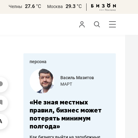
27.6
°С
29.3
°С
Челны
Москва
персона
еменова
Василь Мазитов
»
МАРТ
а: работа
«Не зная местных
«Мне лу
ечься
правил, бизнес может
не зара
вствовать
потерять минимум
чем пот
полгода»
репутац
пошиву
Как бизнесу выйти на зарубежные
Владелец от