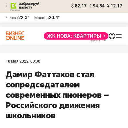
забронируй
$
82.17
€
94.84
¥
12.17
валюту
22.3°
20.4°
Челны
Москва
18 мая 2022, 08:30
Дамир Фаттахов стал
сопредседателем
современных пионеров –
Российского движения
школьников