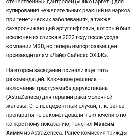
отечественный дантролен («ОнкоТаргет») для
купирования нежелательных реакций на наркоз
при генетических заболеваниях, а также
сахароснижающий эртуглифлозин, который был
исключен из списка в 2022 году после ухода
компании MSD, но теперь импортозамещен
производителем «Лайф Сайнсес ОХФК».
На втором заседании приняли еще пять
рекомендаций. Ключевое решение —
включение трастузумаба дерукстекана
(AstraZeneca) для терапии рака молочной
железы. Это прецедентный случай, т. к. ранее
препараты не рекомендовали к включению по
конкретному показанию, пояснил
Максим
Химич
из AstraZeneca. Ранее комиссия трижды