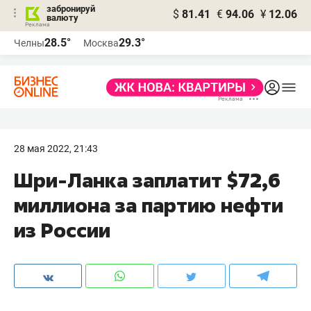
забронируй
$
81.41
€
94.06
¥
12.06
валюту
28.5°
29.3°
Челны
Москва
28 мая 2022, 21:43
Шри-Ланка заплатит $72,6
миллиона за партию нефти
из России