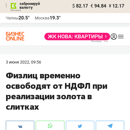
забронируй
$
82.17
€
94.84
¥
12.17
валюту
20.5°
19.3°
Челны
Москва
3 июня 2022, 09:56
Физлиц временно
освободят от НДФЛ при
реализации золота в
слитках