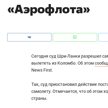
«Аэрофлота»
рынки, почему надо знать аксакалов и
о 
чем интересен Оман?
кл
Сегодня суд Шри-Ланки разрешил сам
вылететь из Коломбо. Об этом
сообщ
News First.
Так, суд приостановил действие по
Рекомендуем
Рекомендуем
самолету. Отмечается, что об этом 
Оставить шум за волной: как
Психотера
страны.
строят тишину в казанском
«Директор
ЖК «Заря»
когда чело