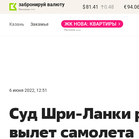
забронируй валюту
$
81.41
0.48
€
94.0
Казань
Закамье
Василь Мазитов
МАРТ
6 июня 2022, 12:51
«Не зная местных
«
Суд Шри-Ланки 
правил, бизнес может
н
потерять минимум
ч
вылет самолета
полгода»
р
Как бизнесу выйти на зарубежные
Вл