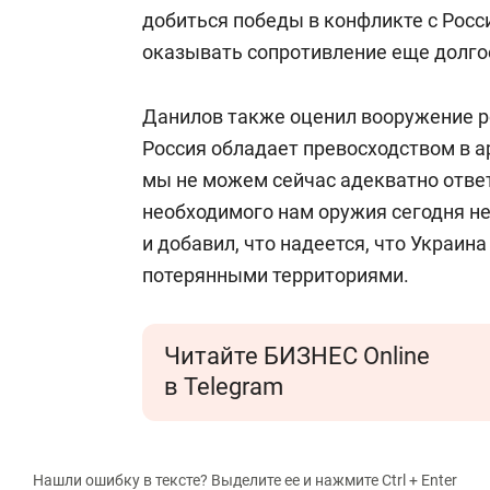
свою сверхнагрузку
для меня э
добиться победы в конфликте с Росси
стрессом»
оказывать сопротивление еще долго
Данилов также оценил вооружение ро
Россия обладает превосходством в а
мы не можем сейчас адекватно ответ
необходимого нам оружия сегодня не
и добавил, что надеется, что Украин
потерянными территориями.
Читайте БИЗНЕС Online
в Telegram
Нашли ошибку в тексте? Выделите ее и нажмите Ctrl + Enter