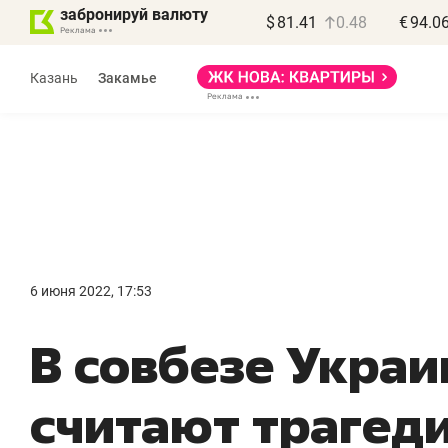
забронируй валюту
$
81.41
0.48
€
94.0
Казань
Закамье
6 июня 2022, 17:53
В совбезе Украи
считают трагед