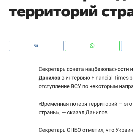
территорий стр
Секретарь совета нацбезопасности 
Данилов
в интервью Financial Times 
отступление ВСУ по некоторым напр
«Временная потеря территорий — это 
Рекомендуем
Рекомендуем
страны», — сказал Данилов.
е
Психотерапевт «Фороса»:
Дизайнер-
»
«Директорский невроз» –
Наседкина:
Секретарь СНБО отметил, что Украин
когда человек не считает
с мебелью 