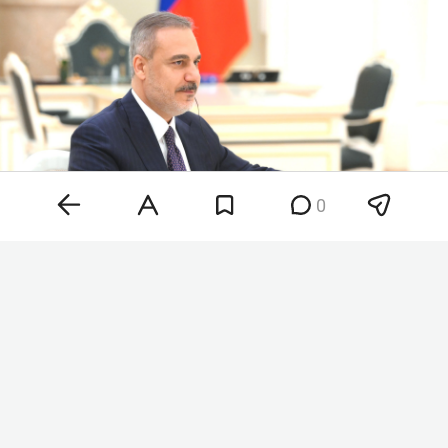
0
Хакан Фидан
Фото:
kremlin.ru
«Мы призвали стороны к созданию механизма
для объявления прекращения огня. По этому
поводу поступали запросы от украинцев», —
сказал Фидан. По его словам, атакам в Черном