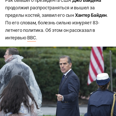
Рак бывшего президента США
Джо Байдена
продолжил распространяться и вышел за
пределы костей, заявил его сын
Хантер Байден
.
По его словам, болезнь сильно изнуряет 83-
летнего политика. Об этом он рассказал в
интервью
BBC
.