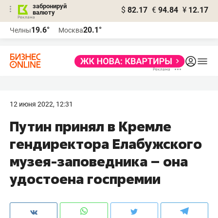
забронируй
$
82.17
€
94.84
¥
12.17
валюту
19.6°
20.1°
Челны
Москва
12 июня 2022, 12:31
Путин принял в Кремле
гендиректора Елабужского
музея-заповедника – она
удостоена госпремии