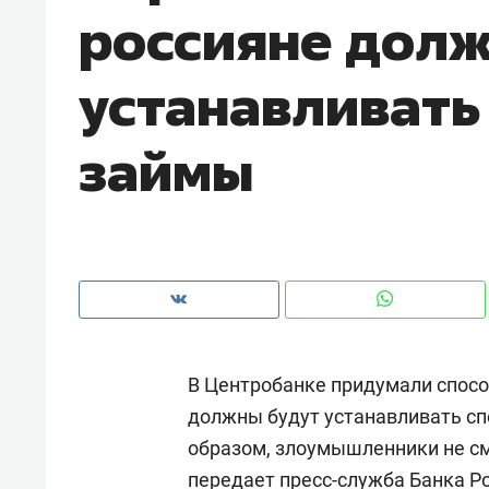
россияне долж
рынки, почему надо знать аксакал
чем интересен Оман?
устанавливать
займы
В Центробанке придумали спос
Рекомендуем
Рекоме
должны будут устанавливать с
Оставить шум за волной: как
Психо
образом, злоумышленники не см
строят тишину в казанском
«Дире
ЖК «Заря»
когда 
передает
пресс-служба Банка Ро