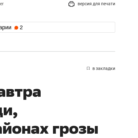
er
версия для печати
арии
2
в закладки
автра
и,
айонах грозы