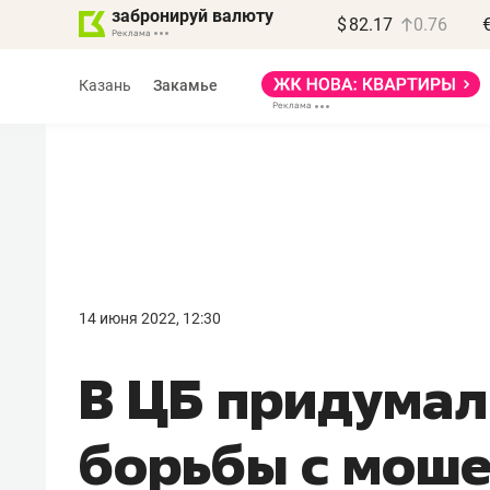
забронируй валюту
$
82.17
0.76
Казань
Закамье
Василь Мазитов
МАРТ
14 июня 2022, 12:30
«Не зная местных
В ЦБ придумал
правил, бизнес может
потерять минимум
борьбы с мош
полгода»
Как бизнесу выйти на зарубежные