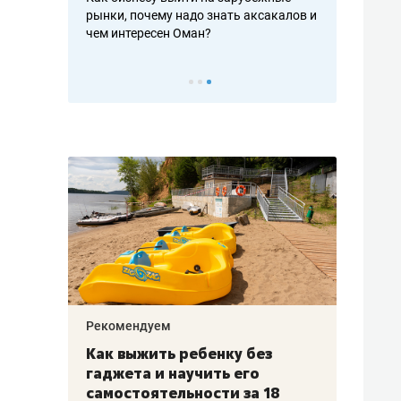
рафакте,
рынки, почему надо знать аксакалов и
о трехкратно
кредитов
чем интересен Оман?
клиентах и ч
Рекомендуем
Рекоме
лья
Как выжить ребенку без
Салих
есте
гаджета и научить его
«Если
а –
самостоятельности за 18
с мин