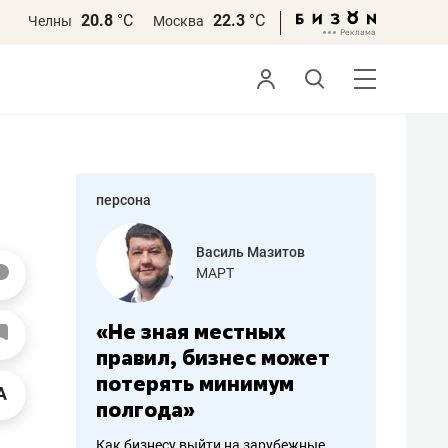
20.8
°С
22.3
°С
Челны
Москва
персона
еменова
Василь Мазитов
»
МАРТ
а: работа
«Не зная местных
«Мне лу
ечься
правил, бизнес может
не зара
вствовать
потерять минимум
чем пот
полгода»
репутац
пошиву
Как бизнесу выйти на зарубежные
Владелец от