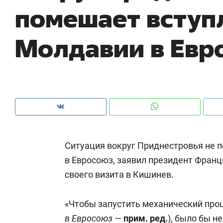
помешает всту
рынки, почему надо знать аксакалов и
о 
чем интересен Оман?
кл
Молдавии в Евр
Ситуация вокруг Приднестровья не
в Евросоюз, заявил президент Фран
своего визита в Кишинев.
Рекомендуем
Рекомендуем
Оставить шум за волной: как
Психотера
«Чтобы запустить механический проц
строят тишину в казанском
«Директор
ЖК «Заря»
в Евросоюз
—
прим. ред.
), было бы н
когда чело