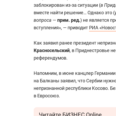
свою сверх
заблокирован из-за ситуации (
в Прид
стрессом»
вместе найти решение… Однако это (
вопроса
—
прим. ред.
) не является 
вступления», — приводит
РИА «Новос
Как заявил ранее президент непризн
Красносельский
, в Приднестровье н
референдумов.
Напомним, в июне канцлер Германи
на Балканы заявил, что Сербии нужн
непризнанной республики Косово. Бе
в Евросоюз.
Читайте БИЗНЕС Online