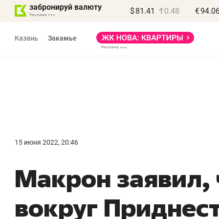
забронируй валюту
$
81.41
0.48
€
94.0
Казань
Закамье
Василь Мазитов
МАРТ
15 июня 2022, 20:46
«Не зная местных
«
Макрон заявил, 
правил, бизнес может
н
потерять минимум
ч
вокруг Приднес
полгода»
р
Как бизнесу выйти на зарубежные
Вл