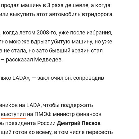
сверхнагрузку
для меня это челлендж
продал машину в 3 раза дешевле, а когда
сом»
или выкупить этот автомобиль втридорога.
 когда летом 2008-го, уже после избрания,
тно мою же вдрызг убитую машину, но уже
а не стала, но зато бывший хозяин стал
, — рассказал Медведев.
лько LADA», — заключил он, сопроводив
вников на LADA, чтобы поддержать
а
выступил
на ПМЭФ министр финансов
рь президента России
Дмитрий Песков
ащий готов ко всему, в том числе пересесть