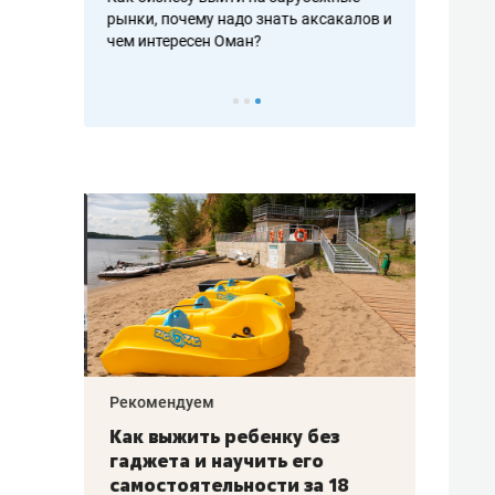
рафакте,
рынки, почему надо знать аксакалов и
о трехкратно
кредитов
чем интересен Оман?
клиентах и ч
Рекомендуем
Рекоме
лья
Как выжить ребенку без
Салих
есте
гаджета и научить его
«Если
а –
самостоятельности за 18
с мин