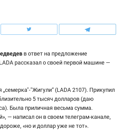
ов и
о трехкратном росте цен, дотошных
школьной формы о конт
клиентах и чудных запросах мастеров
налогах и развитии без 
едведев
в ответ на предложение
 LADA рассказал о своей первой машине —
 „семерка"-"Жигули“ (LADA 2107). Прикупил
риблизительно 5 тысяч долларов (даю
рса). Была приличная весьма сумма.
ндуем
Рекомендуем
», — написал он в своем телеграм-канале,
терапевт «Фороса»:
Дизайнер-прораб Ната
дороже, «но и доллар уже не тот».
кторский невроз» –
Наседкина: «Ремонт вм
человек не считает
с мебелью за 2 миллион