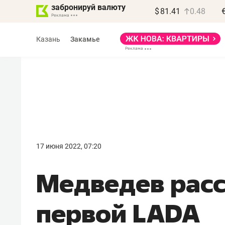
забронируй валюту
$
81.41
0.48
Казань
Закамье
Василь Мазитов
МАРТ
17 июня 2022, 07:20
«Не зная местных
Медведев расс
правил, бизнес может
потерять минимум
первой LADA
полгода»
Как бизнесу выйти на зарубежные