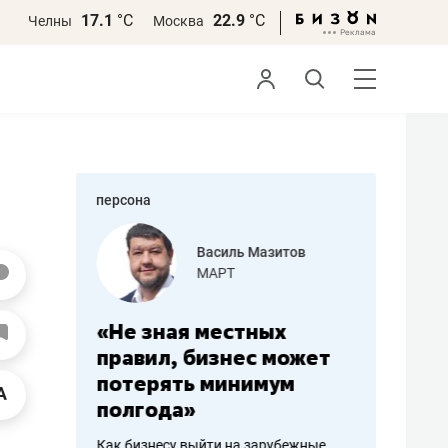
17.1
°С
22.9
°С
Челны
Москва
персона
еменова
Василь Мазитов
»
МАРТ
а: работа
«Не зная местных
«Мне лу
ечься
правил, бизнес может
не зара
вствовать
потерять минимум
чем пот
полгода»
репутац
пошиву
Как бизнесу выйти на зарубежные
Владелец от