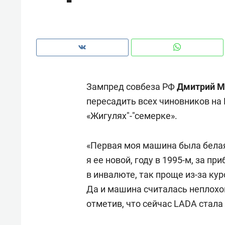
рынки, почему надо знать аксакал
чем интересен Оман?
Зампред совбеза РФ
Дмитрий М
пересадить всех чиновников на
«Жигулях"-"семерке».
«Первая моя машина была белая
я ее новой, году в 1995-м, за п
в инвалюте, так проще из-за ку
Рекомендуем
Рекоме
Да и машина считалась неплохой
Падел, фитнес, танцы и даже
Психо
отметив, что сейчас LADA стала 
ниндзя-зал: как ТРЦ «Франт»
«Дире
стал Меккой для любителей
когда 