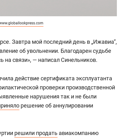
www.globallookpress.com
урсе. Завтра мой последний день в „Ижавиа“,
явление об увольнении. Благодарен судьбе
сь на связи», — написал Синельников.
ичила действие сертификата эксплуатанта
филактической проверки производственной
ыявленные нарушения так и не были
приняло
решение об аннулировании
уртии
решили продать
авиакомпанию