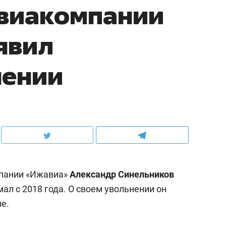
авиакомпании
явил
нении
пании «Ижавиа»
Александр Синельников
мал с 2018 года. О своем увольнении он
е.