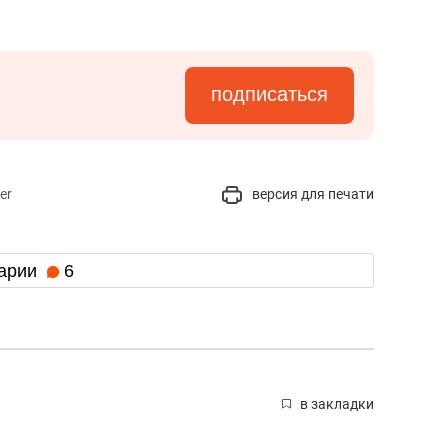
подписаться
er
версия для печати
арии
6
в закладки