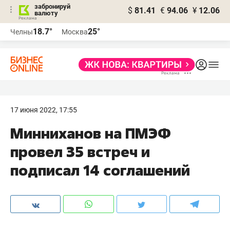
забронируй
$
81.41
€
94.06
¥
12.06
валюту
18.7°
25°
Челны
Москва
17 июня 2022, 17:55
Минниханов на ПМЭФ
провел 35 встреч и
подписал 14 соглашений