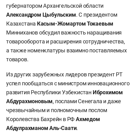
губернатором Архангельской области
Александром Цыбульским
. С президентом
Казахстана
Касым-Жомартом Токаевым
Минниханов обсудил важность наращивания
товарооборота и расширения сотрудничества,
а также номенклатуры взаимно поставляемых
товаров.
Из других зарубежных лидеров президент РТ
успел пообщаться с министром инновационного
развития Республики Узбекистан
Иброхимом
Абдурахмоновым
, послами Сенегала и даже
чрезвычайным и полномочным послом
Королевства Бахрейн в РФ
Ахмедом
Абдулрахманом Аль-Саати
.